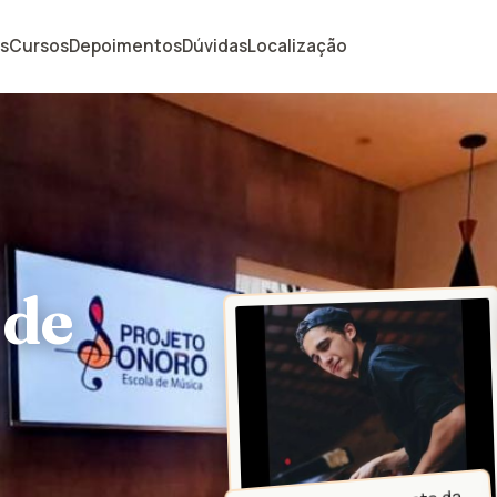
is
Cursos
Depoimentos
Dúvidas
Localização
 de