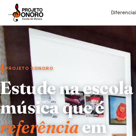
Diferencia
𝄞
PROJETO SONORO
Projeto Sonoro
Estude na escola
Projeto Sonoro
Escola de Música
Escola de Música
música que é
referência
em