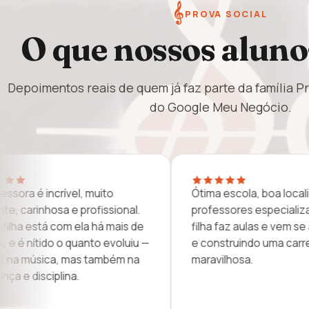
𝄞
PROVA SOCIAL
O que nossos aluno
Depoimentos reais de quem já faz parte da família P
do Google Meu Negócio.
a localização,
Uma escola de primeiro mundo!
cializados. Minha
Quem não conhece está perdendo
e vem se aprimorando
As proprietárias são muito
a carreira musical
simpáticas e graduadas. Vale a pen
conhecer.