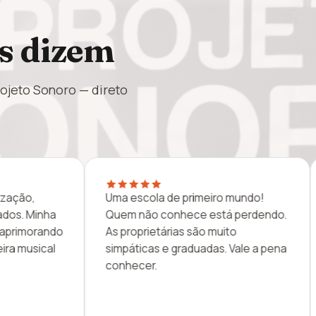
s dizem
rojeto Sonoro — direto
Sou muito grata por todo o carinho
Só tive
.
e ensino que minha filha recebe.
escola:
Recomendo de olhos fechados!
propriet
a
meus fi
estudar
é o melh