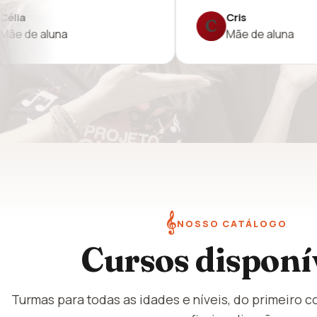
Lea
L
na
Mãe de musicistas
𝄞
NOSSO CATÁLOGO
Cursos disponí
Turmas para todas as idades e níveis, do primeiro c