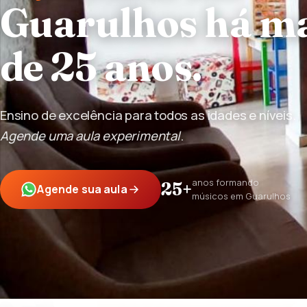
Guarulhos há m
de 25 anos.
Ensino de excelência para todos as idades e níveis.
Agende uma aula experimental
.
anos formando
25+
Agende sua aula
músicos em Guarulhos