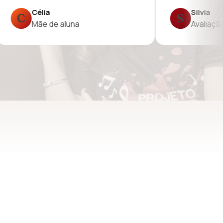
lvia
Rodolfo
R
aliação no Google
Avaliação no Googl