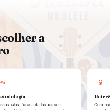
O
scolher a
ro
etodologia
Refer
ssas aulas são adaptadas aos seus
Com mais