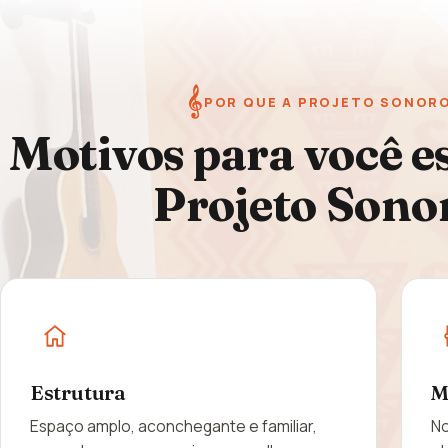
𝄞
POR QUE A PROJETO SONOR
Motivos para você e
Projeto Sono
Estrutura
M
Espaço amplo, aconchegante e familiar,
No