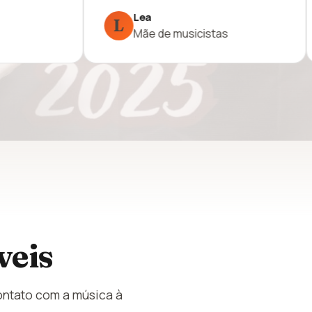
Célia
Si
C
S
Mãe de aluna
Av
veis
ontato com a música à