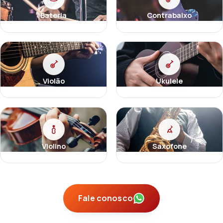
Bateria
Contrabaixo
Violão
Ukulele
Violino
Saxofone
Fale conosco