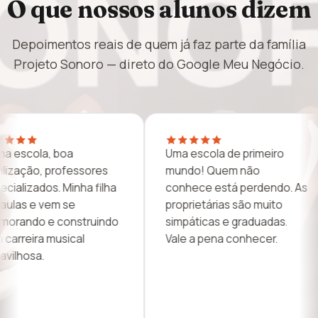
O que nossos alunos dizem
Depoimentos reais de quem já faz parte da família
Projeto Sonoro — direto do Google Meu Negócio.
ola de primeiro
Sou muito grata por todo o
 Quem não
carinho e ensino que minha
 está perdendo. As
filha recebe. Recomendo
árias são muito
de olhos fechados!
cas e graduadas.
pena conhecer.