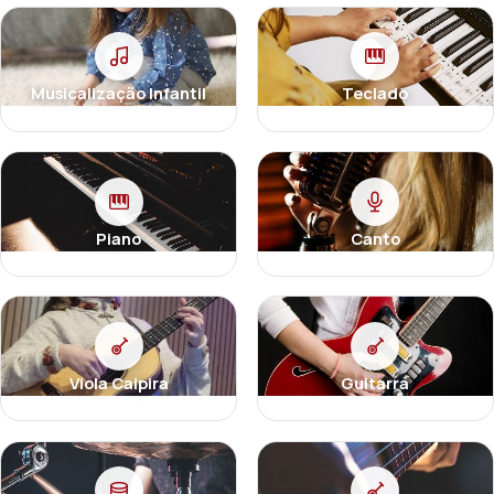
Musicalização Infantil
Teclado
Piano
Canto
Viola Caipira
Guitarra