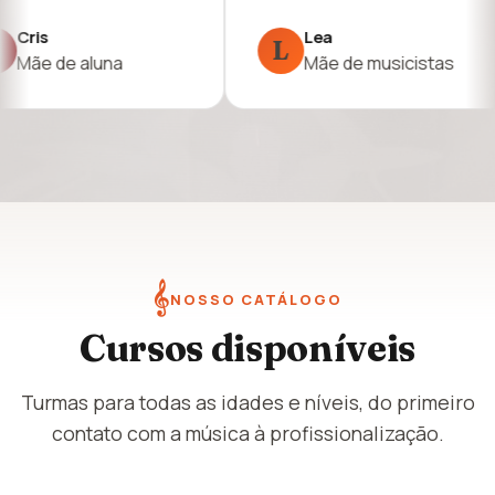
ea
Célia
C
e de musicistas
Mãe de aluna
𝄞
NOSSO CATÁLOGO
Cursos disponíveis
Turmas para todas as idades e níveis, do primeiro
contato com a música à profissionalização.